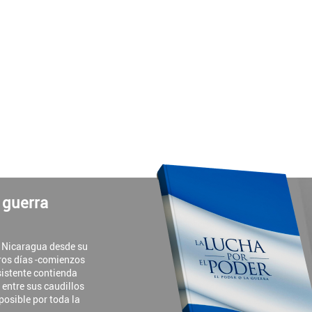
a guerra
e Nicaragua desde su
ros días -comienzos
rsistente contienda
y entre sus caudillos
 posible por toda la