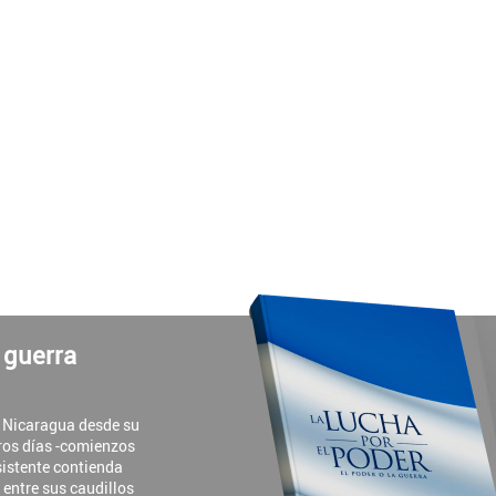
a guerra
e Nicaragua desde su
ros días -comienzos
rsistente contienda
y entre sus caudillos