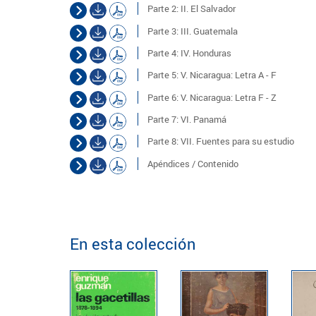
Parte 2: II. El Salvador
Parte 3: III. Guatemala
Parte 4: IV. Honduras
Parte 5: V. Nicaragua: Letra A - F
Parte 6: V. Nicaragua: Letra F - Z
Parte 7: VI. Panamá
Parte 8: VII. Fuentes para su estudio
Apéndices / Contenido
En esta colección