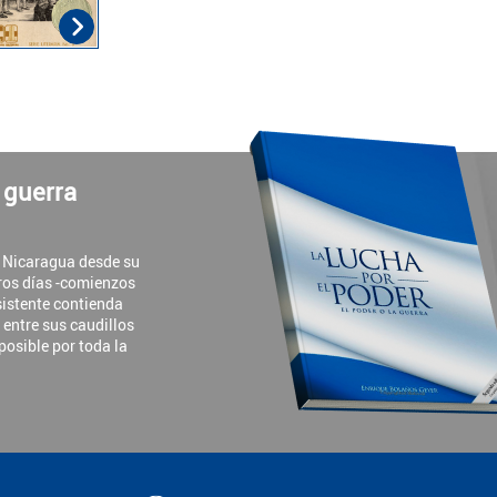
a guerra
e Nicaragua desde su
ros días -comienzos
rsistente contienda
y entre sus caudillos
 posible por toda la